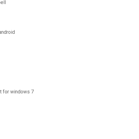
ell
android
it for windows 7