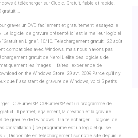
dows à télécharger sur Clubic. Gratuit, fiable et rapide.
ratuit ...
r graver un DVD facilement et gratuitement, essayez le
 Le logiciel de gravure présenté ici est le meilleur logiciel
"Gratuit en Ligne". 10/10. Telechargement gratuit:. 22 août
 sont compatibles avec Windows, mais nous n'avons pas
léchargement gratuit de Nero! L'élite des logiciels de
matiquement les images – faites l'expérience de
e Download on the Windows Store. 29 avr. 2009 Parce qu'il n'y
ux que l' assistant de gravure de Windows, voici 5 petits
écharger : CDBurnerXP. CDBurnerXP est un programme de
atuit.. Il permet, également, la création et la gravure
el de gravure dvd windows 10 à télécharger ... logiciel de
s d'installation [] ce programme est un logiciel qui se
rs » , Disponible en telechargement sur notre site depuis le