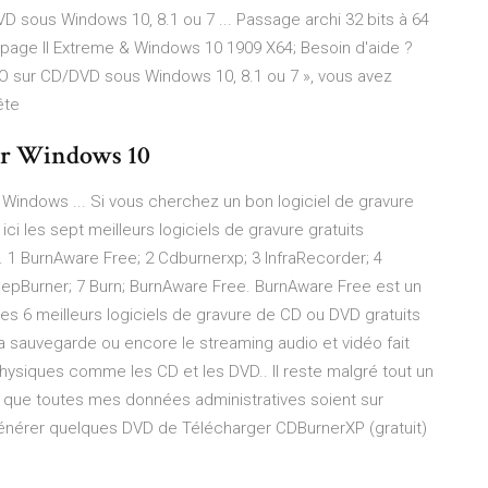
VD sous Windows 10, 8.1 ou 7 ... Passage archi 32 bits à 64
page II Extreme & Windows 10 1909 X64; Besoin d'aide ?
r ISO sur CD/DVD sous Windows 10, 8.1 ou 7 », vous avez
ête
 sur Windows 10
r Windows ... Si vous cherchez un bon logiciel de gravure
ici les sept meilleurs logiciels de gravure gratuits
1 BurnAware Free; 2 Cdburnerxp; 3 InfraRecorder; 4
epBurner; 7 Burn; BurnAware Free. BurnAware Free est un
Les 6 meilleurs logiciels de gravure de CD ou DVD gratuits
la sauvegarde ou encore le streaming audio et vidéo fait
physiques comme les CD et les DVD.. Il reste malgré tout un
ue toutes mes données administratives soient sur
 générer quelques DVD de Télécharger CDBurnerXP (gratuit)