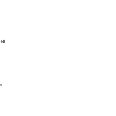
ell
ts