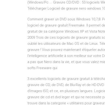
(Windows/Pc ... Gravure CD/DVD : 53 logiciels Win
Télécharger Logiciel de gravure nero windows 10 g
Comment graver un DVD sous Windows 10,7,8. Pou
logiciel de gravure gratuit Freemake. Il permet de
gratuit de sa catégorie Windows XP et Vista Note 
2009 Trois de ces logiciels de gravure gratuits
oublié les utilisateurs de Mac OS et de Linux. Té
gravure ! Vous pouvez maintenant étiqueter auto
l'intelligence artificielle à son meilleur sur votr
a pas que Nero dans la vie, et que vous valez mie
softs Freeware qui
3 excellents logiciels de gravure gratuit à tél
gravure de CD, de DVD, de Blu-Ray et de HD-DVD gr
d'images ISO, et ce, en plusieurs langues. Logici
gravure de cd et dvd leger et qui ne necessite pa
trouve dans la categorie « utilitaires pour graveu